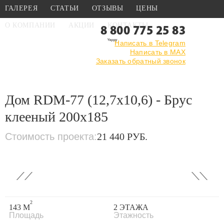
ГАЛЕРЕЯ
СТАТЬИ
ОТЗЫВЫ
ЦЕНЫ
О КОМПАНИИ
АКЦИИ
КОНТАКТЫ
8 800 775 25 83
Написать в Telegram
Написать в MAX
Главная
›
Каталог
›
Проекты деревянных домов
Заказать обратный звонок
›
Дом RDM-77
(12,7x10,6) - Брус клееный 200x185
Дом RDM-77 (12,7x10,6) - Брус
клееный 200x185
Стоимость проекта:
21 440 РУБ.
‹
›
2
143 М
2 ЭТАЖА
Площадь
Этажность