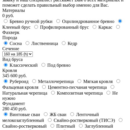
поможет сделать правильный выбор именно для Вас.
Материалы
0 руб.
Бревно ручной рубки
Оцилиндрованное бревно
Клееный брус
Профилированный брус
Каркас
Фахверк
Порода
Сосна
Лиственница
Кедр
Сечение
Вид бруса
Классический
Под бревно
Кровля
345 600 руб.
Рубероид
Металлочерепица
Мягкая кровля
Фальцевая кровля
Цементно-песчаная черепица
Натуральная черепица
Композитная черепица
Не
нужно
Фундамент
280 450 руб.
Винтовые сваи
ЖБ сваи
Ленточный
мелокозаглубленный
Свайно-ростверковый (ТИСЭ)
Свайно-ростверковый
Плитный
Заглубленный