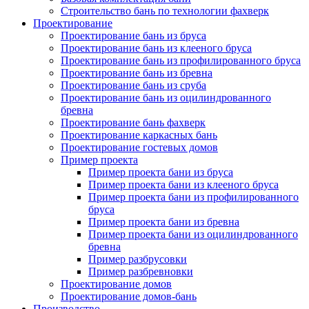
Строительство бань по технологии фахверк
Проектирование
Проектирование бань из бруса
Проектирование бань из клееного бруса
Проектирование бань из профилированного бруса
Проектирование бань из бревна
Проектирование бань из сруба
Проектирование бань из оцилиндрованного
бревна
Проектирование бань фахверк
Проектирование каркасных бань
Проектирование гостевых домов
Пример проекта
Пример проекта бани из бруса
Пример проекта бани из клееного бруса
Пример проекта бани из профилированного
бруса
Пример проекта бани из бревна
Пример проекта бани из оцилиндрованного
бревна
Пример разбрусовки
Пример разбревновки
Проектирование домов
Проектирование домов-бань
Производство