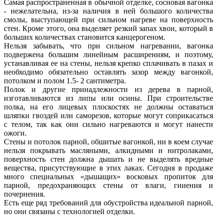
Самая распространенная в обычной отделке, сосновая вагонка
- нежелательна, из-за наличия в ней большого количества
смолы, выступающей при сильном нагреве на поверхность
стен. Кроме этого, она выделяет резкий запах хвои, который в
больших количествах становится канцерогеном.
Нельзя забывать, что при сильном нагревании, вагонка
подвержена большим линейным расширениям, и поэтому,
устанавливая ее на стены, нельзя крепко сплачивать в пазах и
необходимо обязательно оставлять зазор между вагонкой,
потолком и полом 1.5- 2 сантиметра.
Полок и другие принадлежности из дерева в парной,
изготавливаются из липы или осины. При строительстве
полка, на его лицевых плоскостях не должны оставаться
шляпки гвоздей или саморезов, которые могут соприкасаться
с телом, так как они сильно нагреваются и могут нанести
ожоги.
Стены и потолок парной, обшитые вагонкой, ни в коем случае
нельзя покрывать масляными, алкидными и нитролаками,
поверхность стен должна дышать и не выделять вредные
вещества, присутствующие в этих лаках. Сегодня в продаже
много специальных «дышащих» восковых пропиток для
парной, предохраняющих стены от влаги, гниения и
почернения.
Есть еще ряд требований для обустройства идеальной парной,
но они связаны с технологией отделки.