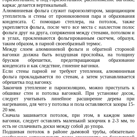
каркас делается вертикальный.
Алюминиевая фольга служит пароизолятором, защищающим
утеплитель и стены от проникновения пара и образования
конденсата. С помощью степлера, на потолок, также
укрепляется фольга, после чего все места с нахлестом полос
фольги друг на друга, сопряжения между стенами, потолком и
в углах, проклеиваются фольгированным скотчем, образуя,
таким образом, в парной своеобразный термос.
Между слоем алюминиевой фольги и обратной стороной
вагонки должна быть воздушная прослойка, на толщину
брусков обрешетки, предотвращающая образование
конденсата и как следствие, гниение вагонки.
Если стены парной не требуют утепления, алюминиевая
фольга прокладывается по стенам, а затем устанавливается
обрешетка под вагонку.
Закончив утепление и пароизоляцию, можно приступать к
обшивке стен и потолка вагонкой. При установке досок,
следует учитывать линейное расширение дерева при
нагревании, для чего у потолка и пола оставляются зазоры 15-
20 мм.
Сначала зашивается потолок, при этом, в каждом замке
вагонки, следует оставлять маленький зазорчик в 2-3 мм, то
есть не сплачивать доски между собой до упора.
Подшивая потолок в районе дымовой трубы, обязательно