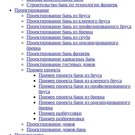
Строительство бань по технологии фахверк
Проектирование
Проектирование бань из бруса
Проектирование бань из клееного бруса
Проектирование бань из профилированного бруса
Проектирование бань из бревна
Проектирование бань из сруба
Проектирование бань из оцилиндрованного
бревна
Проектирование бань фахверк
Проектирование каркасных бань
Проектирование гостевых домов
Пример проекта
Пример проекта бани из бруса
Пример проекта бани из клееного бруса
Пример проекта бани из профилированного
бруса
Пример проекта бани из бревна
Пример проекта бани из оцилиндрованного
бревна
Пример разбрусовки
Пример разбревновки
Проектирование домов
Проектирование домов-бань
Производство