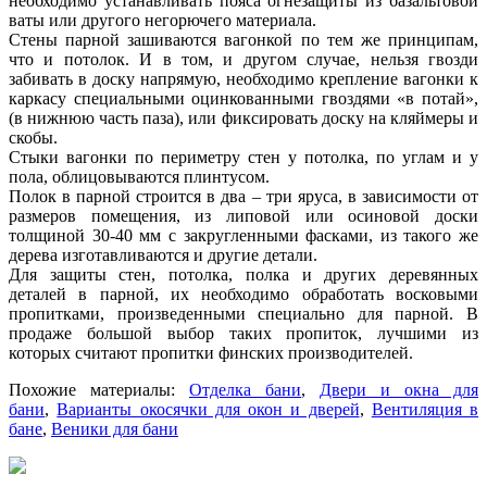
необходимо устанавливать пояса огнезащиты из базальтовой
ваты или другого негорючего материала.
Стены парной зашиваются вагонкой по тем же принципам,
что и потолок. И в том, и другом случае, нельзя гвозди
забивать в доску напрямую, необходимо крепление вагонки к
каркасу специальными оцинкованными гвоздями «в потай»,
(в нижнюю часть паза), или фиксировать доску на кляймеры и
скобы.
Стыки вагонки по периметру стен у потолка, по углам и у
пола, облицовываются плинтусом.
Полок в парной строится в два – три яруса, в зависимости от
размеров помещения, из липовой или осиновой доски
толщиной 30-40 мм с закругленными фасками, из такого же
дерева изготавливаются и другие детали.
Для защиты стен, потолка, полка и других деревянных
деталей в парной, их необходимо обработать восковыми
пропитками, произведенными специально для парной. В
продаже большой выбор таких пропиток, лучшими из
которых считают пропитки финских производителей.
Похожие материалы:
Отделка бани
,
Двери и окна для
бани
,
Варианты окосячки для окон и дверей
,
Вентиляция в
бане
,
Веники для бани