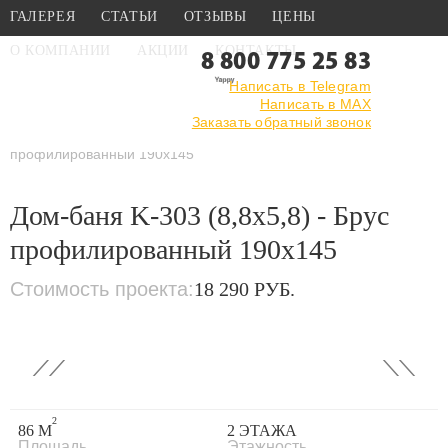
ГАЛЕРЕЯ
СТАТЬИ
ОТЗЫВЫ
ЦЕНЫ
О КОМПАНИИ
АКЦИИ
КОНТАКТЫ
8 800 775 25 83
Написать в Telegram
Написать в MAX
Главная
›
Каталог
›
Проекты бань
Заказать обратный звонок
›
Проекты бань из
профилированного бруса
›
Дом-баня K-303 (8,8x5,8) - Брус
профилированный 190x145
Дом-баня K-303 (8,8x5,8) - Брус
профилированный 190x145
Стоимость проекта:
18 290 РУБ.
‹
›
2
86 М
2 ЭТАЖА
Площадь
Этажность